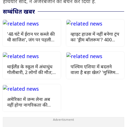
हथियार सौदे, ने अजरबैजान को बेचैन कर दिया है.
सम्बंधित खबर
'48 घंटे में ईरान पर कब्जे की
व्हाइट हाउस में नहीं बनेगा ट्रंप
थी साजिश', जंग पर पहली
का 'ड्रीम बॉलरूम'? 400
बार खुलकर बोले राष्ट्रपति
मिलियन डॉलर की भव्य
पेजेशकियान
योजना पर अदालत का स्टे
थाईलैंड के स्कूल में अंधाधुंध
पश्चिम एशिया में बदलने
गोलीबारी, 2 लोगों की मौत;
वाला है बड़ा खेल? 'मुस्लिम
15 घायल होने से मची
NATO' में तुर्की की एंट्री से
अफरा-तफरी
बढ़ी हलचल
अमेरिका में जन्म लेना अब
नहीं होगा नागरिकता की
गारंटी! ट्रंप का सबसे बड़ा
फैसला