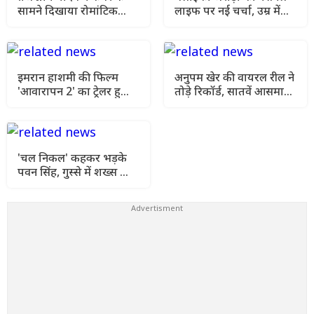
सामने दिखाया रोमांटिक
लाइफ पर नई चर्चा, उम्र में
अंदाज, खेसारी की Ex संग
छोटे पार्टनर को लेकर खुलासा
वीडियो वायरल
इमरान हाशमी की फिल्म
अनुपम खेर की वायरल रील ने
'आवारापन 2' का ट्रेलर हुआ
तोड़े रिकॉर्ड, सातवें आसमान
रिलीज, दिशा पटानी और
पर पहुंचा 'खोसला का
शबाना आजमी का दिखा
घोसला 2' का क्रेज
दमदार अंदाज
'चल निकल' कहकर भड़के
पवन सिंह, गुस्से में शख्स को
कमरे से निकाला बाहर