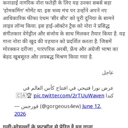
कनाडाई नागरिक नोरा फतेही के लिए यह उनका सबसे बड़ा
'होमकमिंग' मोमेंट था. इस भव्य मंच पर उन्होंने अपने नए
आधिकारिक फीफा एंथम 'सीर सीर' को पूरी दुनिया के सामने
लाइव लॉन्च किया. इस हाई-ऑक्टेन ट्रैक को नोरा ने प्रसिद्ध
संगीतकार वेगेड्रील और संजोय के साथ मिलकर तैयार किया है. यह
गाना नोरा की खुद की पहचान को प्रदर्शित करता है. जिसमें
मोरक्कन दरीजा , पारंपरिक अरबी, फ्रेंच और अंग्रेजी भाषा का
बेहद खूबसूरत और लयबद्ध मिश्रण किया गया है.
عاجل
عرض نورا فتيحي في افتتاح كأس العالم في
pic.twitter.com/2rTUuWaven
كندا 🇨🇦🏆
— قورجس (@gorgeous4ew)
June 12,
2026
गली-मोहल्लों के फुटबॉल से प्रेरित है यह गाना