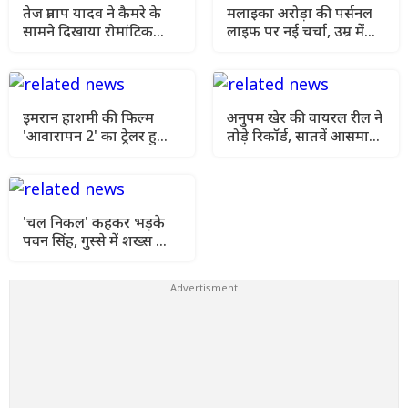
तेज प्रताप यादव ने कैमरे के
मलाइका अरोड़ा की पर्सनल
सामने दिखाया रोमांटिक
लाइफ पर नई चर्चा, उम्र में
अंदाज, खेसारी की Ex संग
छोटे पार्टनर को लेकर खुलासा
वीडियो वायरल
इमरान हाशमी की फिल्म
अनुपम खेर की वायरल रील ने
'आवारापन 2' का ट्रेलर हुआ
तोड़े रिकॉर्ड, सातवें आसमान
रिलीज, दिशा पटानी और
पर पहुंचा 'खोसला का
शबाना आजमी का दिखा
घोसला 2' का क्रेज
दमदार अंदाज
'चल निकल' कहकर भड़के
पवन सिंह, गुस्से में शख्स को
कमरे से निकाला बाहर