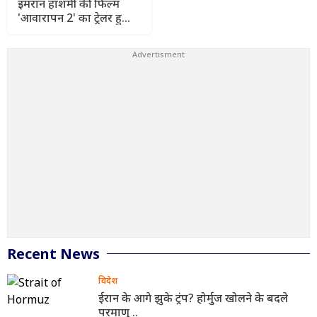
इमरान हाशमी की फिल्म
'आवारापन 2' का ट्रेलर हुआ
रिलीज, दिशा पटानी और
शबाना आजमी का दिखा
दमदार अंदाज
Recent News
विदेश
ईरान के आगे झुके ट्रंप? होर्मुज खोलने के बदले
परमाणु ..