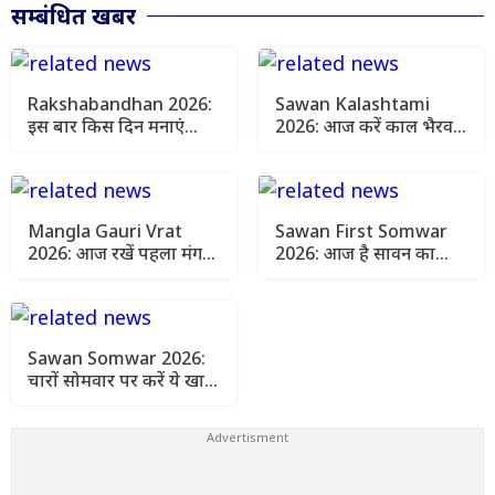
सम्बंधित खबर
Rakshabandhan 2026:
Sawan Kalashtami
इस बार किस दिन मनाएं
2026: आज करें काल भैरव
रक्षाबंधन? पंचांग से जानें
की पूजा, जानें शुभ मुहूर्त, मंत्र
राखी बांधने का सही समय
और आसान उपाय
Mangla Gauri Vrat
Sawan First Somwar
2026: आज रखें पहला मंगला
2026: आज है सावन का
गौरी व्रत, जानें पूजा का शुभ
पहला सोमवार, जानें
मुहूर्त और विधि
जलाभिषेक का शुभ मुहूर्त
और पूजा विधि
Sawan Somwar 2026:
चारों सोमवार पर करें ये खास
पूजा, हर दिन मिलेगा अलग-
अलग फल