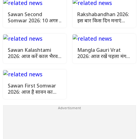
Sawan Second
Rakshabandhan 2026:
Somwar 2026: 10 अगस्त
इस बार किस दिन मनाएं
को 3 शुभ योग, इन 5 राशियों
रक्षाबंधन? पंचांग से जानें
पर बरसेगी महादेव की कृपा
राखी बांधने का सही समय
Sawan Kalashtami
Mangla Gauri Vrat
2026: आज करें काल भैरव
2026: आज रखें पहला मंगला
की पूजा, जानें शुभ मुहूर्त, मंत्र
गौरी व्रत, जानें पूजा का शुभ
और आसान उपाय
मुहूर्त और विधि
Sawan First Somwar
2026: आज है सावन का
पहला सोमवार, जानें
जलाभिषेक का शुभ मुहूर्त
और पूजा विधि