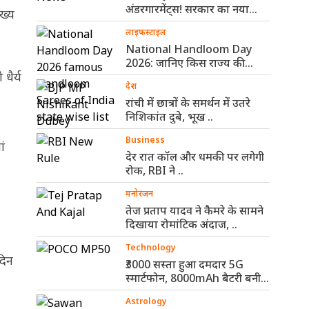
अंडरगारमेंट्स! सरकार का नया
ख्य
नियम ..
लाइफस्टाइल
National Handloom Day
2026: जानिए किस राज्य की
धैर्य
कौन-सी हैंडलूम ..
देश
रांची में छात्रों के समर्थन में उतरे
निशिकांत दुबे, भूख ..
Business
ां
देर रात कॉल और धमकी पर लगेगी
रोक, RBI ने ..
मनोरंजन
तेज प्रताप यादव ने कैमरे के सामने
दिखाया रोमांटिक अंदाज, ..
Technology
दिन
₹3000 सस्ता हुआ दमदार 5G
स्मार्टफोन, 8000mAh बैटरी बनी
सबसे ..
Astrology