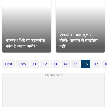
ऐश्वर्या का बड़ा खुलासा,
एकनाथ शिंदे या फडणवीस
बोली- 'सम्मान से समझौता
कौन है ज्यादा अमीर?
नहीं'
First
Prev
31
32
33
34
35
36
37
3