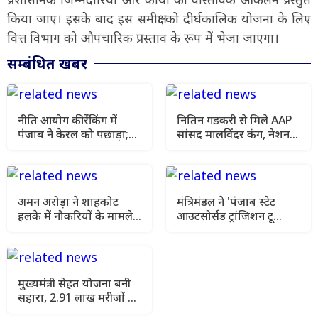
किया जाए। इसके बाद इस समीक्षा को दीर्घकालिक योजना के लिए
वित्त विभाग को औपचारिक प्रस्ताव के रूप में भेजा जाएगा।
सम्बंधित खबर
नीति आयोग की रैंकिंग में
नितिन गडकरी से मिले AAP
पंजाब ने केरल को पछाड़ा;
सांसद मालविंदर कंग, नेशनल
शिक्षा मंत्री ने विधानसभा में
हाईवे की मांग फिर उठी
चार सालों का रिपोर्ट कार्ड
पेश किया
अमन अरोड़ा ने शाहकोट
मंत्रिमंडल ने 'पंजाब स्टेट
हलके में नौकरियों के मामले
आउटसोर्सड ट्रांजिशन टू
में कांग्रेसी विधायक लाडी को
कॉन्ट्रैक्चुअल एंगेजमेंट
घेरा
विधेयक-2026' को दी
स्वीकृति
मुख्यमंत्री सेहत योजना बनी
सहारा, 2.91 लाख मरीजों को
मिला मुफ्त कैशलेस इलाज