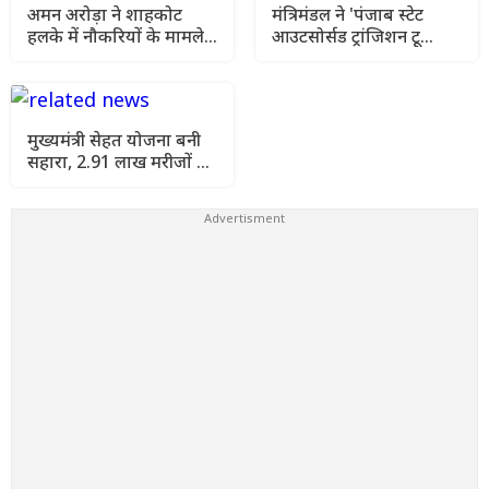
अमन अरोड़ा ने शाहकोट
मंत्रिमंडल ने 'पंजाब स्टेट
हलके में नौकरियों के मामले
आउटसोर्सड ट्रांजिशन टू
में कांग्रेसी विधायक लाडी को
कॉन्ट्रैक्चुअल एंगेजमेंट
घेरा
विधेयक-2026' को दी
स्वीकृति
मुख्यमंत्री सेहत योजना बनी
सहारा, 2.91 लाख मरीजों को
मिला मुफ्त कैशलेस इलाज