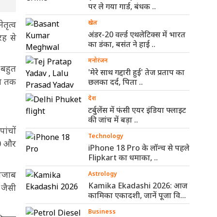
पर ले गया गार्ड, बंधक ..
तृत्व
खेल
अंडर-20 वर्ल्ड एथलेटिक्स में भारत
रह से
का डंका, बसंत ने हाई ..
मनोरंजन
 बहुत
'मेरे साथ गद्दारी हुई' तेज प्रताप का
अब तक
छलका दर्द, पिता ..
देश
टर्बुलेंस में फंसी एयर इंडिया फ्लाइट
की जांच में बड़ा ..
ांचों
Technology
00 और
iPhone 18 Pro के लॉन्च से पहले
Flipkart का धमाका, ..
पंजाब
Astrology
Kamika Ekadashi 2026: आज
 जैसी
कामिका एकादशी, जानें पूजा विधि
और ..
Business