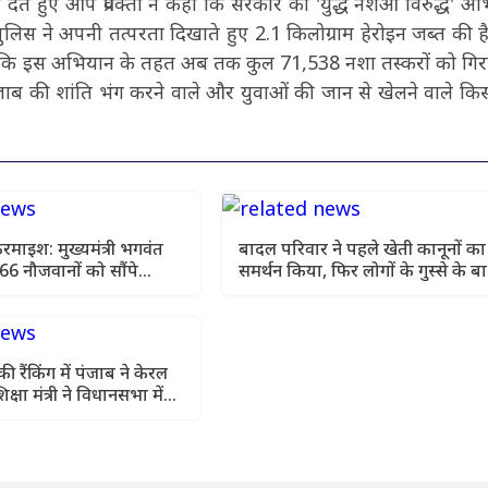
ेते हुए आप प्रवक्ता ने कहा कि सरकार का 'युद्ध नशेआं विरुद्ध' अ
ुलिस ने अपनी तत्परता दिखाते हुए 2.1 किलोग्राम हेरोइन जब्त की 
कहा कि इस अभियान के तहत अब तक कुल 71,538 नशा तस्करों को गिर
पंजाब की शांति भंग करने वाले और युवाओं की जान से खेलने वाले कि
रमाइश: मुख्यमंत्री भगवंत
बादल परिवार ने पहले खेती कानूनों का
866 नौजवानों को सौंपे
समर्थन किया, फिर लोगों के गुस्से के ब
यों के नियुक्ति पत्र
अपना स्टैंड बदल लिया: बलतेज पन्नू
 रैंकिंग में पंजाब ने केरल
क्षा मंत्री ने विधानसभा में
 रिपोर्ट कार्ड पेश किया