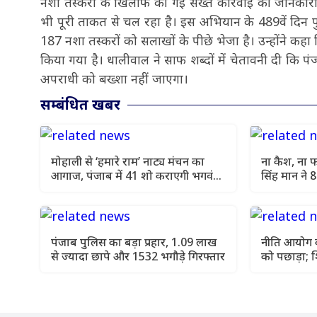
नशा तस्करों के खिलाफ की गई सख्त कार्रवाई की जानकारी द
भी पूरी ताकत से चल रहा है। इस अभियान के 489वें दिन प
187 नशा तस्करों को सलाखों के पीछे भेजा है। उन्होंने 
किया गया है। धालीवाल ने साफ शब्दों में चेतावनी दी कि 
अपराधी को बख्शा नहीं जाएगा।
सम्बंधित खबर
मोहाली से ‘हमारे राम’ नाट्य मंचन का
ना कैश, ना फ
आगाज, पंजाब में 41 शो कराएगी भगवंत
सिंह मान ने 
मान सरकार
सरकारी नौकरि
पंजाब पुलिस का बड़ा प्रहार, 1.09 लाख
नीति आयोग की
से ज्यादा छापे और 1532 भगौड़े गिरफ्तार
को पछाड़ा; शि
चार सालों का