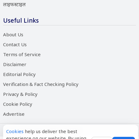
लाइफस्टाइल
Useful Links
About Us
Contact Us
Terms of Service
Disclaimer
Editorial Policy
Verification & Fact Checking Policy
Privacy & Policy
Cookie Policy
Advertise
Copyright © 2026 Salam Hindustan
Cookies
help us deliver the best
experience on our website. By using