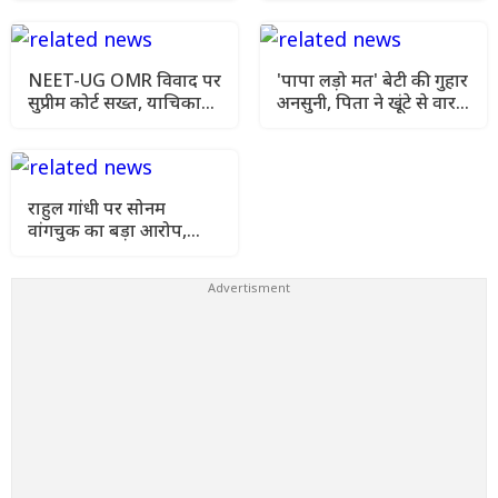
मौसम विभाग की चेतावनी
NEET-UG OMR विवाद पर
'पापा लड़ो मत' बेटी की गुहार
सुप्रीम कोर्ट सख्त, याचिका
अनसुनी, पिता ने खूंटे से वार
खारिज कर हाई कोर्ट जाने को
कर उतारा मौत के घाट
कहा
राहुल गांधी पर सोनम
वांगचुक का बड़ा आरोप,
कहा- मेरे अनशन को किया
गया नजरअंदाज