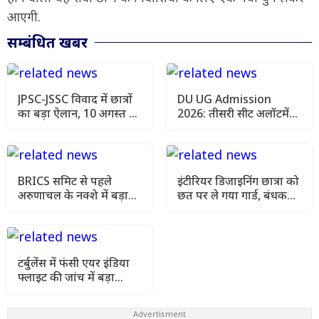
आएगी.
सम्बंधित खबर
JPSC-JSSC विवाद में छात्रों
DU UG Admission
का बड़ा ऐलान, 10 अगस्त को
2026: तीसरी सीट अलॉटमेंट
विधानसभा कूच
लिस्ट जारी, ऐसे चेक करें
कॉलेज और कोर्स
BRICS समिट से पहले
इंटीरियर डिजाइनिंग छात्रा को
अरुणाचल के नक्शे में बड़ा
छत पर ले गया गार्ड, बंधक
बदलाव, भारत ने चीन को
बनाकर दुष्कर्म का आरोप
दिया सख्त संदेश
टर्बुलेंस में फंसी एयर इंडिया
फ्लाइट की जांच में बड़ा
खुलासा, पायलट का डोप टेस्ट
पॉजिटिव