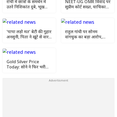
रांची में छात्रों के समर्थन में
NEET-UG OMR विवाद पर
उतरे निशिकांत दुबे, भूख
सुप्रीम कोर्ट सख्त, याचिका
हड़ताल की मांगी अनुमति
खारिज कर हाई कोर्ट जाने को
कहा
'पापा लड़ो मत' बेटी की गुहार
राहुल गांधी पर सोनम
अनसुनी, पिता ने खूंटे से वार
वांगचुक का बड़ा आरोप,
कर उतारा मौत के घाट
कहा- मेरे अनशन को किया
गया नजरअंदाज
Gold Silver Price
Today: सोने ने फिर भरी
उड़ान, चांदी भी हुई महंगी
जानिए आज के ताजा रेट