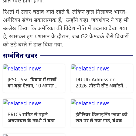
प्रति स्पष्ट होना होगा.
रिश्तों में उतार-चढ़ाव आते रहते हैं, लेकिन कुल मिलाकर भारत-
अमेरिका संबंध सकारात्मक हैं,” उन्होंने कहा. जयशंकर ने यह भी
उल्लेख किया कि अमेरिका की विदेश नीति में बदलाव देखा गया
है, खासकर ट्रंप प्रशासन के दौरान, जब G2 फ्रेमवर्क जैसे विचारों
को ठंडे बस्ते में डाल दिया गया.
सम्बंधित खबर
JPSC-JSSC विवाद में छात्रों
DU UG Admission
का बड़ा ऐलान, 10 अगस्त को
2026: तीसरी सीट अलॉटमेंट
विधानसभा कूच
लिस्ट जारी, ऐसे चेक करें
कॉलेज और कोर्स
BRICS समिट से पहले
इंटीरियर डिजाइनिंग छात्रा को
अरुणाचल के नक्शे में बड़ा
छत पर ले गया गार्ड, बंधक
बदलाव, भारत ने चीन को
बनाकर दुष्कर्म का आरोप
दिया सख्त संदेश