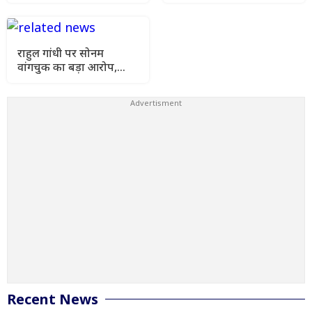
खारिज कर हाई कोर्ट जाने को
कर उतारा मौत के घाट
कहा
राहुल गांधी पर सोनम
वांगचुक का बड़ा आरोप,
कहा- मेरे अनशन को किया
गया नजरअंदाज
Recent News