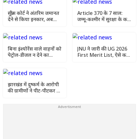
सुप्रीम कोर्ट ने अंतरिम जमानत
Article 370 के 7 साल:
देने से किया इनकार, अब
जम्मू-कश्मीर में सुरक्षा के कड़े
AIIMS मेडिकल रिपोर्ट आने
इंतजाम, चप्पे-चप्पे पर
के बाद अगली सुनवाई में होगा
निगरानी
फैसला
बिना इंश्योरेंस वाले वाहनों को
JNU ने जारी की UG 2026
पेट्रोल-डीजल न देने का
First Merit List, ऐसे करें
सुझाव, सुप्रीम कोर्ट ने मांगा
सीट ब्लॉक और एडमिशन
एक्शन प्लान
झारखंड में दुष्कर्म के आरोपी
की ग्रामीणों ने पीट-पीटकर की
हत्या, इलाके में तनाव