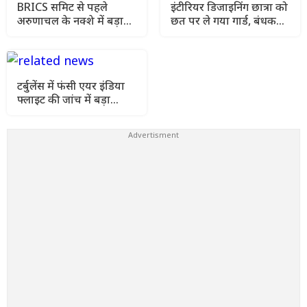
BRICS समिट से पहले
इंटीरियर डिजाइनिंग छात्रा को
अरुणाचल के नक्शे में बड़ा
छत पर ले गया गार्ड, बंधक
बदलाव, भारत ने चीन को
बनाकर दुष्कर्म का आरोप
दिया सख्त संदेश
टर्बुलेंस में फंसी एयर इंडिया
फ्लाइट की जांच में बड़ा
खुलासा, पायलट का डोप टेस्ट
पॉजिटिव