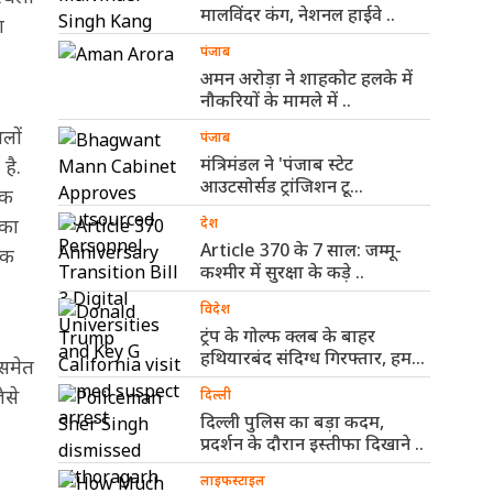
मालविंदर कंग, नेशनल हाईवे ..
ा
पंजाब
अमन अरोड़ा ने शाहकोट हलके में
नौकरियों के मामले में ..
लों
पंजाब
मंत्रिमंडल ने 'पंजाब स्टेट
है.
आउटसोर्सड ट्रांजिशन टू
तक
कॉन्ट्रैक्चुअल एंगेजमेंट
नका
देश
विधेयक-2026' ..
Article 370 के 7 साल: जम्मू-
िक
कश्मीर में सुरक्षा के कड़े ..
विदेश
ट्रंप के गोल्फ क्लब के बाहर
हथियारबंद संदिग्ध गिरफ्तार, हमले
 समेत
..
ैसे
दिल्ली
दिल्ली पुलिस का बड़ा कदम,
प्रदर्शन के दौरान इस्तीफा दिखाने ..
लाइफस्टाइल