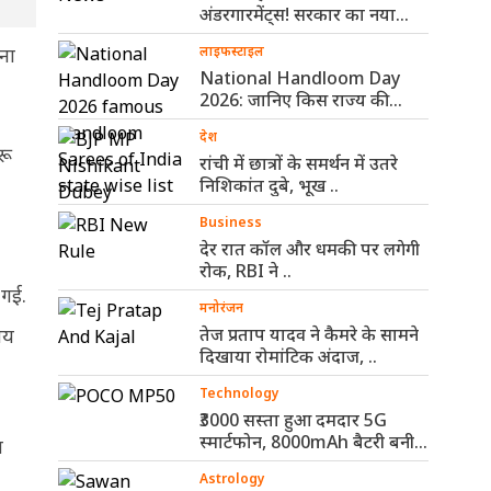
अंडरगारमेंट्स! सरकार का नया
नियम ..
मना
लाइफस्टाइल
National Handloom Day
2026: जानिए किस राज्य की
कौन-सी हैंडलूम ..
देश
रू
रांची में छात्रों के समर्थन में उतरे
निशिकांत दुबे, भूख ..
Business
देर रात कॉल और धमकी पर लगेगी
रोक, RBI ने ..
 गई.
मनोरंजन
मय
तेज प्रताप यादव ने कैमरे के सामने
दिखाया रोमांटिक अंदाज, ..
Technology
₹3000 सस्ता हुआ दमदार 5G
स्मार्टफोन, 8000mAh बैटरी बनी
ि
सबसे ..
Astrology