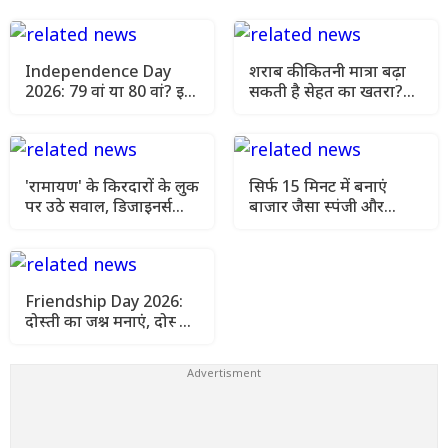
Independence Day
शराब की कितनी मात्रा बढ़ा
2026: 79 वां या 80 वां? इस
सकती है सेहत का खतरा?
बार भारत अपनी आजादी का
जानिए विशेषज्ञ क्या कहते हैं
कौन-सा साल मनाएगा
'रामायण' के किरदारों के लुक
सिर्फ 15 मिनट में बनाएं
पर उठे सवाल, डिजाइनर्स
बाजार जैसा स्पंजी और
बोले- 'यह सोच-समझकर
रसीला ढोकला, जानें सीक्रेट
लिया गया फैसला'
रेसिपी
Friendship Day 2026:
दोस्ती का जश्न मनाएं, दोस्तों
को भेजें दिल छू लेने वाले
संदेश