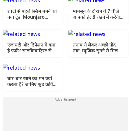
शादी से पहले स्लिम बनने का
मानसून के दौरान ये 7 चीजें
नया ट्रेंड! Mounjaro
आपको हेल्दी रखने में करेंगी
इंजेक्शन क्यों हो रहा वायरल,
मदद, अभी अपने दिनचर्या में
जानें फायदे और साइड इफेक्ट
करे शामिल
एंजायटी और डिप्रेशन में क्या
तनाव से लेकर अच्छी नींद
है फर्क? साइकियाट्रिस्ट से
तक, म्यूजिक सुनने से मिलते
जानें कौन-सी स्थिति ज्यादा
हैं ये जबरदस्त हेल्थ
गंभीर
बेनिफिट्स
बार-बार खाने का मन क्यों
करता है? जानिए फूड क्रेविंग
कंट्रोल करने के आसान उपाय