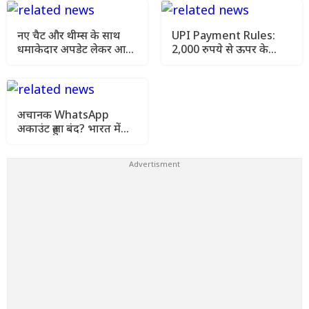
नए चैट और थीम्स के साथ
UPI Payment Rules:
धमाकेदार अपडेट लेकर आ
2,000 रुपये से ऊपर के
रहा, Whatsapp का यह
बिजनेस ट्रांजैक्शन पर लग
नया बदलाव
सकता है चार्ज
अचानक WhatsApp
अकाउंट हुआ बंद? भारत में
कई यूजर्स को मिला 'Under
Review' मैसेज