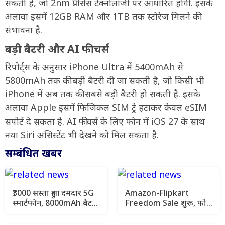
सकती है, जो 2nm प्रोसेस टेक्नोलॉजी पर आधारित होगी. इसके
अलावा इसमें 12GB RAM और 1TB तक स्टोरेज मिलने की
संभावना है.
बड़ी बैटरी और AI फीचर्स
रिपोर्ट्स के अनुसार iPhone Ultra में 5400mAh से
5800mAh तक की बड़ी बैटरी दी जा सकती है, जो किसी भी
iPhone में अब तक की सबसे बड़ी बैटरी हो सकती है. इसके
अलावा Apple इसमें फिजिकल SIM ट्रे हटाकर केवल eSIM
सपोर्ट दे सकता है. AI फीचर्स के लिए फोन में iOS 27 के साथ
नया Siri असिस्टेंट भी देखने को मिल सकता है.
सम्बंधित खबर
₹3000 सस्ता हुआ दमदार 5G
Amazon-Flipkart
स्मार्टफोन, 8000mAh बैटरी
Freedom Sale शुरू, फोन
बनी सबसे बड़ी ताकत
से Smart TV और AC तक
पर बंपर डिस्काउंट