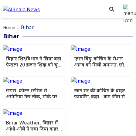
Bihar
Home
Bihar
बिहार शिक्षा विभाग ने लिया बड़ा
'ज्ञान बिंदु' कोचिंग के रौशन
फैसला 20 हजार शिक्षक को चुना
आनंद को मिली जमानत, छोटे
गया 'सब्जेक्ट एक्सपर्ट'
भाई के अंतिम संस्कार में हुए
शामिल
छपरा: कोल्ड स्टोरेज से
खान सर की कोचिंग के बाहर
अमोनिया गैस लीक, मौके पर
फायरिंग, कहा - कम फीस से
पहुंचीं प्रशासन और फायर
कुछ लोगों को हो रही परेशानी
ब्रिगेड की टीमें
Bihar Weather: बिहार में
आंधी-ओले ने मचा दिया कहर!
8 लोगों की मौत, CM सम्राट