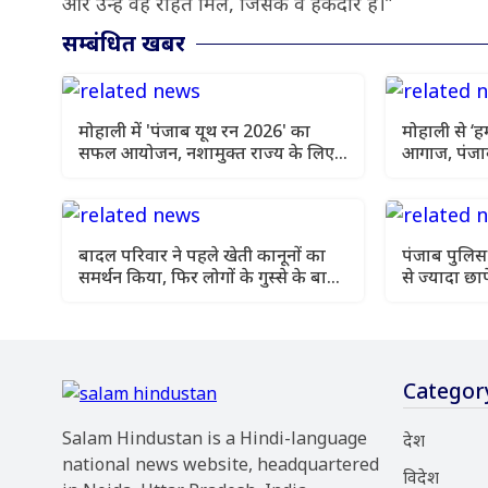
और उन्हें वह राहत मिले, जिसके वे हकदार हैं।”
सम्बंधित खबर
मोहाली में 'पंजाब यूथ रन 2026' का
मोहाली से ‘ह
सफल आयोजन, नशामुक्त राज्य के लिए
आगाज, पंजाब
युवाओं ने लगाई मैराथन
मान सरकार
बादल परिवार ने पहले खेती कानूनों का
पंजाब पुलिस 
समर्थन किया, फिर लोगों के गुस्से के बाद
से ज्यादा छा
अपना स्टैंड बदल लिया: बलतेज पन्नू
Categor
Salam Hindustan is a Hindi-language
देश
national news website, headquartered
विदेश