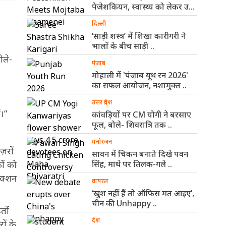
पेजेशकियन, स्वास्थ्य को लेकर उठे
सवालों ..
दिल्ली
‘साड़ी शस्त्र’ में शिखा कारीगरी ने
भालों के बीच साड़ी ..
ोले-
पंजाब
मोहाली में 'पंजाब यूथ रन 2026'
का सफल आयोजन, नशामुक्त ..
उत्तर प्रदेश
।”
कांवड़ियों पर CM योगी ने बरसाए
फूल, बोले- शिवरात्रि तक ..
मनोरंजन
़रों
सावन में चिकन बनाते दिखे पवन
ों को
सिंह, माथे पर तिलक-गले ..
ेक्शन
वायरल
‘खुश नहीं हैं तो ऑफिस मत आइए’,
चीन की Unhappy ..
तों
देश
ों के