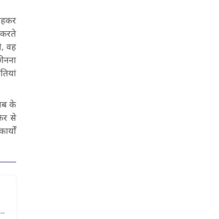
 कहकर
 करते
ी, वह
छीनना
तियां
ाब के
फिर से
र्यों