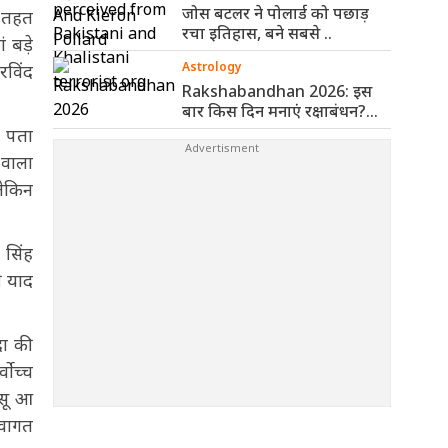
जोस बटलर ने पोलार्ड को पछाड़
े तहत
रचा इतिहास, बने सबसे ..
 बड़े
Astrology
रविंद
Rakshabandhan 2026: इस
बार किस दिन मनाएं रक्षाबंधन?
पंचांग से ..
ं पता
 वाला
लेकिन
 सिंह
ी याद
दा की
्वोच्च
ंसू आ
्वागत