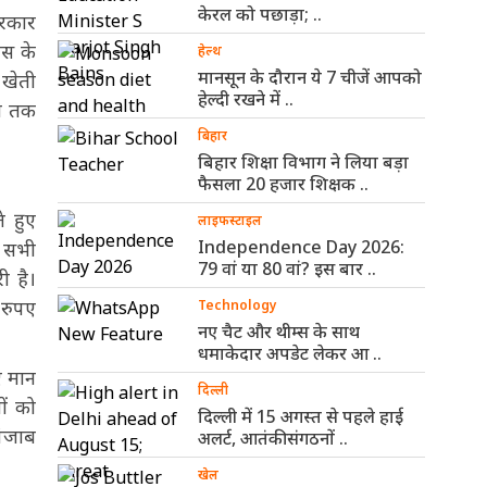
केरल को पछाड़ा; ..
सरकार
ास के
हेल्थ
मानसून के दौरान ये 7 चीजें आपको
 खेती
हेल्दी रखने में ..
ेत तक
बिहार
बिहार शिक्षा विभाग ने लिया बड़ा
फैसला 20 हजार शिक्षक ..
े हुए
लाइफस्टाइल
Independence Day 2026:
न सभी
79 वां या 80 वां? इस बार ..
ी है।
 रुपए
Technology
नए चैट और थीम्स के साथ
धमाकेदार अपडेट लेकर आ ..
ुए मान
दिल्ली
ों को
दिल्ली में 15 अगस्त से पहले हाई
पंजाब
अलर्ट, आतंकी संगठनों ..
खेल