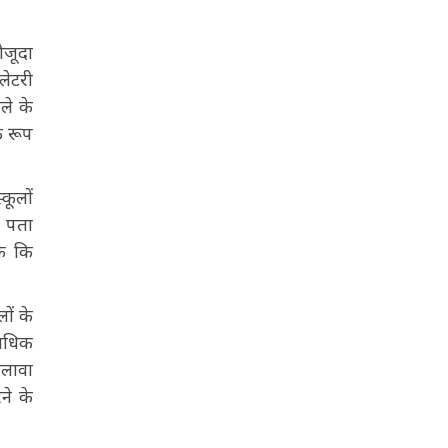
ौजूदा
लेटरी
ले के
े रूप
कूलों
ह पता
के कि
लों के
 अधिक
अलावा
ने के