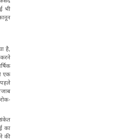
 मकसद
ोई भी
कानून
ा है,
 करने
र्षिक
को एक
 पहले
पंजाब
ेरोक-
संकेत
ाई का
ने की