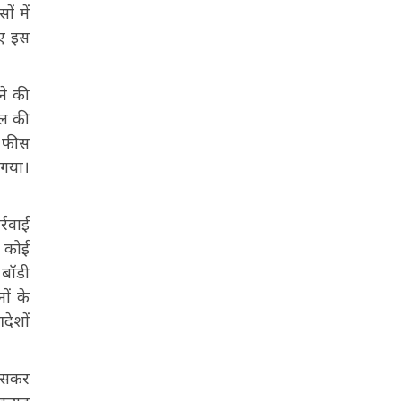
ं में
िए इस
ने की
ूल की
े फीस
 गया।
्रवाई
ं कोई
 बॉडी
ों के
देशों
खासकर