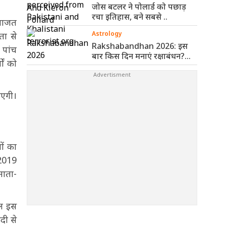
जोस बटलर ने पोलार्ड को पछाड़
रचा इतिहास, बने सबसे ..
इजाजत
Astrology
ता से
Rakshabandhan 2026: इस
 पांच
बार किस दिन मनाएं रक्षाबंधन?
ों को
पंचांग से ..
ाएगी।
लों का
 2019
माता-
ूल इस
दी से