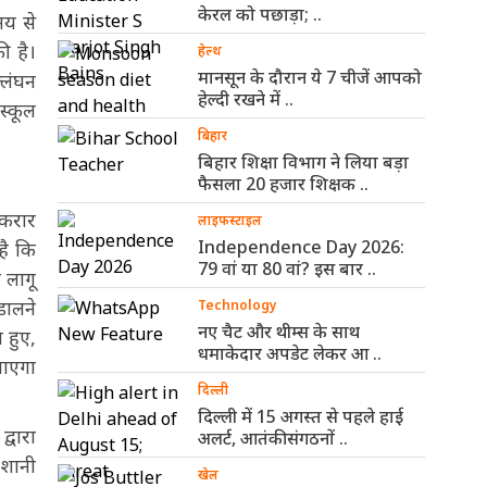
केरल को पछाड़ा; ..
मय से
ी है।
हेल्थ
मानसून के दौरान ये 7 चीजें आपको
्लंघन
हेल्दी रखने में ..
स्कूल
बिहार
बिहार शिक्षा विभाग ने लिया बड़ा
फैसला 20 हजार शिक्षक ..
 करार
लाइफस्टाइल
Independence Day 2026:
है कि
79 वां या 80 वां? इस बार ..
 लागू
डालने
Technology
नए चैट और थीम्स के साथ
 हुए,
धमाकेदार अपडेट लेकर आ ..
चाएगा
दिल्ली
दिल्ली में 15 अगस्त से पहले हाई
्वारा
अलर्ट, आतंकी संगठनों ..
ेशानी
खेल