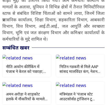
साझा मुद्दों को उजागर किया गया। आम कर्मचारी कल्याण के
मामलों के अलावा, यूनियन ने विभिन्न क्षेत्रों में तैनात मिनिस्टीरियल
स्टाफ से संबंधित विशिष्ट चिंताओं को सामने लाया, जिनमें जिला
प्रशासनिक कार्यालय, शिक्षा विभाग, सहकारिता विभाग, आबकारी
विभाग, वित्त विभाग, आई.टी.आई., जल आपूर्ति और स्वच्छता
विभाग, भूमि एवं जल संरक्षण विभाग और कमिश्नर कार्यालयों के
कर्मचारियों के मुद्दे शामिल थे।
सम्बंधित खबर
नीति आयोग की रैंकिंग में
नितिन गडकरी से मिले AAP
पंजाब ने केरल को पछाड़ा;
सांसद मालविंदर कंग, नेशनल
शिक्षा मंत्री ने विधानसभा में
हाईवे की मांग फिर उठी
चार सालों का रिपोर्ट कार्ड
पेश किया
अमन अरोड़ा ने शाहकोट
मंत्रिमंडल ने 'पंजाब स्टेट
हलके में नौकरियों के मामले
आउटसोर्सड ट्रांजिशन टू
में कांग्रेसी विधायक लाडी को
कॉन्ट्रैक्चुअल एंगेजमेंट