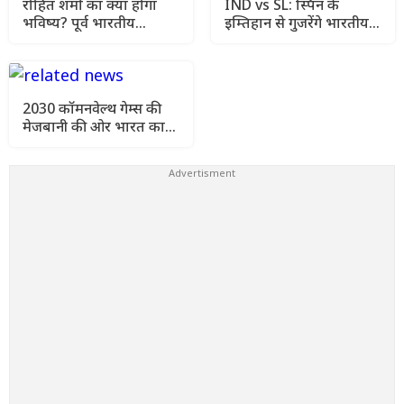
रोहित शर्मा का क्या होगा
IND vs SL: स्पिन के
भविष्य? पूर्व भारतीय
इम्तिहान से गुजरेंगे भारतीय
खिलाड़ी ने चयनकर्ताओं को
बल्लेबाज, खास तैयारी शुरू
दी बड़ी सलाह
2030 कॉमनवेल्थ गेम्स की
मेजबानी की ओर भारत का
बड़ा कदम, नीरज चोपड़ा-
पीटी उषा ने संभाला CWG
ध्वज