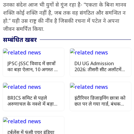
उनका संदेश आज भी युगों से गूंज रहा है- “एकता के बिना मानव
शक्ति कोई शक्ति नहीं है, जब तक वह संगठित और समन्वित न
हो.” यही उस राष्ट्र की नींव है जिसकी रचना में पटेल ने अपना
जीवन समर्पित किया.
सम्बंधित खबर
JPSC-JSSC विवाद में छात्रों
DU UG Admission
का बड़ा ऐलान, 10 अगस्त को
2026: तीसरी सीट अलॉटमेंट
विधानसभा कूच
लिस्ट जारी, ऐसे चेक करें
कॉलेज और कोर्स
BRICS समिट से पहले
इंटीरियर डिजाइनिंग छात्रा को
अरुणाचल के नक्शे में बड़ा
छत पर ले गया गार्ड, बंधक
बदलाव, भारत ने चीन को
बनाकर दुष्कर्म का आरोप
दिया सख्त संदेश
टर्बुलेंस में फंसी एयर इंडिया