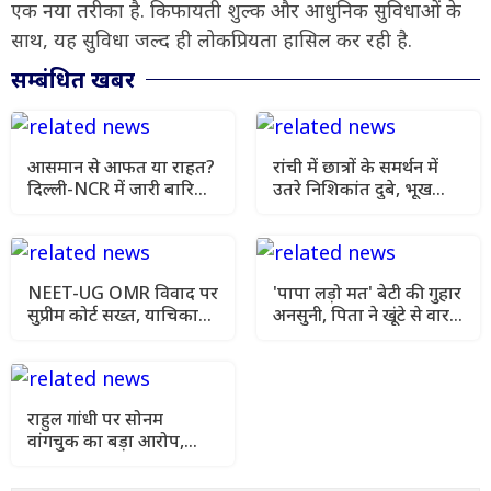
एक नया तरीका है. किफायती शुल्क और आधुनिक सुविधाओं के
साथ, यह सुविधा जल्द ही लोकप्रियता हासिल कर रही है.
सम्बंधित खबर
आसमान से आफत या राहत?
रांची में छात्रों के समर्थन में
दिल्ली-NCR में जारी बारिश
उतरे निशिकांत दुबे, भूख
के बीच यूपी और बिहार में
हड़ताल की मांगी अनुमति
मौसम विभाग की चेतावनी
NEET-UG OMR विवाद पर
'पापा लड़ो मत' बेटी की गुहार
सुप्रीम कोर्ट सख्त, याचिका
अनसुनी, पिता ने खूंटे से वार
खारिज कर हाई कोर्ट जाने को
कर उतारा मौत के घाट
कहा
राहुल गांधी पर सोनम
वांगचुक का बड़ा आरोप,
कहा- मेरे अनशन को किया
गया नजरअंदाज