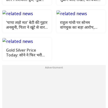
हड़ताल की मांगी अनुमति
खारिज कर हाई कोर्ट जाने को
कहा
'पापा लड़ो मत' बेटी की गुहार
राहुल गांधी पर सोनम
अनसुनी, पिता ने खूंटे से वार
वांगचुक का बड़ा आरोप,
कर उतारा मौत के घाट
कहा- मेरे अनशन को किया
गया नजरअंदाज
Gold Silver Price
Today: सोने ने फिर भरी
उड़ान, चांदी भी हुई महंगी
जानिए आज के ताजा रेट