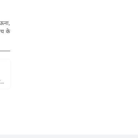
 ऊना,
्य के
ंगा