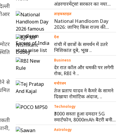
अंडरगारमेंट्स! सरकार का नया
िल्ली
नियम ..
नसीआर
लाइफस्टाइल
National Handloom Day
2026: जानिए किस राज्य की
कौन-सी हैंडलूम ..
देश
ा मोटर
रांची में छात्रों के समर्थन में उतरे
निशिकांत दुबे, भूख ..
्थिति
Business
देर रात कॉल और धमकी पर लगेगी
रोक, RBI ने ..
ने से
मनोरंजन
ियमित
तेज प्रताप यादव ने कैमरे के सामने
दिखाया रोमांटिक अंदाज, ..
Technology
₹3000 सस्ता हुआ दमदार 5G
ो सकती
स्मार्टफोन, 8000mAh बैटरी बनी
सबसे ..
पानी,
Astrology