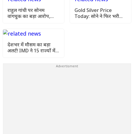
राहुल गांधी पर सोनम
Gold Silver Price
वांगचुक का बड़ा आरोप,
Today: सोने ने फिर भरी
कहा- मेरे अनशन को किया
उड़ान, चांदी भी हुई महंगी
गया नजरअंदाज
जानिए आज के ताजा रेट
देशभर में मौसम का बड़ा
अलर्ट! IMD ने 15 राज्यों में
बारिश-आंधी का हाई अलर्ट
जारी किया