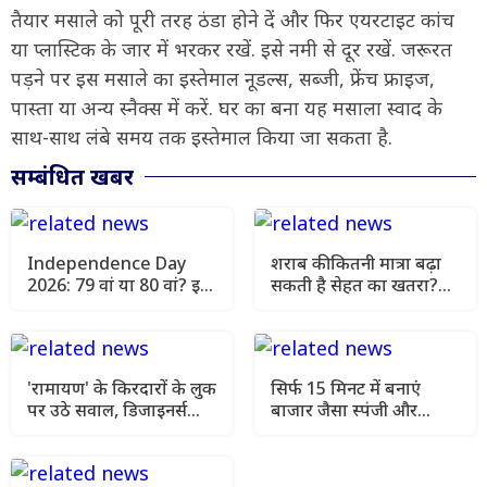
तैयार मसाले को पूरी तरह ठंडा होने दें और फिर एयरटाइट कांच
या प्लास्टिक के जार में भरकर रखें. इसे नमी से दूर रखें. जरूरत
पड़ने पर इस मसाले का इस्तेमाल नूडल्स, सब्जी, फ्रेंच फ्राइज,
पास्ता या अन्य स्नैक्स में करें. घर का बना यह मसाला स्वाद के
साथ-साथ लंबे समय तक इस्तेमाल किया जा सकता है.
सम्बंधित खबर
Independence Day
शराब की कितनी मात्रा बढ़ा
2026: 79 वां या 80 वां? इस
सकती है सेहत का खतरा?
बार भारत अपनी आजादी का
जानिए विशेषज्ञ क्या कहते हैं
कौन-सा साल मनाएगा
'रामायण' के किरदारों के लुक
सिर्फ 15 मिनट में बनाएं
पर उठे सवाल, डिजाइनर्स
बाजार जैसा स्पंजी और
बोले- 'यह सोच-समझकर
रसीला ढोकला, जानें सीक्रेट
लिया गया फैसला'
रेसिपी