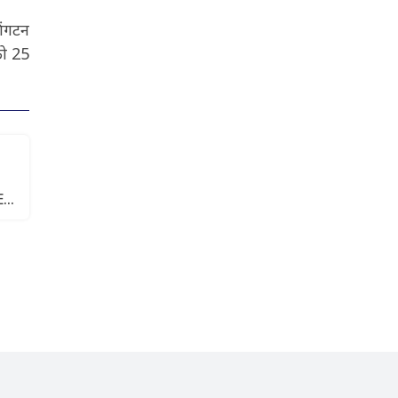
िंगटन
को 25
DEO