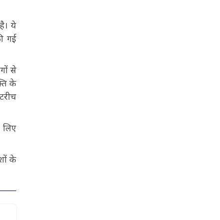
ै। ये
की गई
ों से
ति के
उटरीच
े लिए
ों के