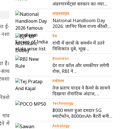
अंडरगारमेंट्स! सरकार का नया
नियम ..
लाइफस्टाइल
National Handloom Day
्त ई-
2026: जानिए किस राज्य की कौन-
सी हैंडलूम ..
ं नशा
देश
रांची में छात्रों के समर्थन में उतरे
निशिकांत दुबे, भूख ..
Business
ा है।
देर रात कॉल और धमकी पर लगेगी
थ-साथ
रोक, RBI ने ..
िक्शा
मनोरंजन
तेज प्रताप यादव ने कैमरे के सामने
दिखाया रोमांटिक अंदाज, ..
िक्शे
Technology
₹3000 सस्ता हुआ दमदार 5G
 गांव
स्मार्टफोन, 8000mAh बैटरी बनी
सबसे ..
े में
Astrology