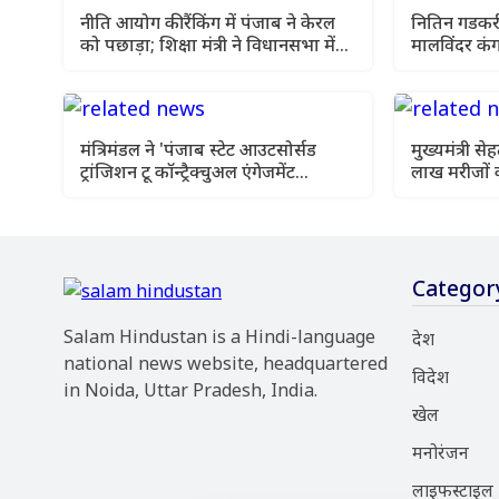
नीति आयोग की रैंकिंग में पंजाब ने केरल
नितिन गडकरी
को पछाड़ा; शिक्षा मंत्री ने विधानसभा में
मालविंदर कंग
चार सालों का रिपोर्ट कार्ड पेश किया
उठी
मंत्रिमंडल ने 'पंजाब स्टेट आउटसोर्सड
मुख्यमंत्री 
ट्रांजिशन टू कॉन्ट्रैक्चुअल एंगेजमेंट
लाख मरीजों 
विधेयक-2026' को दी स्वीकृति
इलाज
Categor
Salam Hindustan is a Hindi-language
देश
national news website, headquartered
विदेश
in Noida, Uttar Pradesh, India.
खेल
मनोरंजन
लाइफस्टाइल