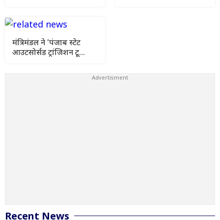
हाईवे की मांग फिर उठी
में कांग्रेसी विधायक लाडी को
घेरा
मंत्रिमंडल ने 'पंजाब स्टेट
आउटसोर्सड ट्रांजिशन टू
कॉन्ट्रैक्चुअल एंगेजमेंट
विधेयक-2026' को दी
स्वीकृति
Recent News