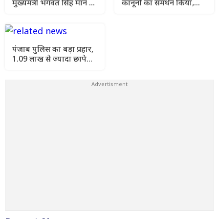
मुख्यमंत्री भगवंत सिंह मान ने
कानूनों का समर्थन किया,
866 नौजवानों को सौंपे
फिर लोगों के गुस्से के बाद
सरकारी नौकरियों के नियुक्ति
अपना स्टैंड बदल लिया:
पत्र
बलतेज पन्नू
पंजाब पुलिस का बड़ा प्रहार,
1.09 लाख से ज्यादा छापे
और 1532 भगौड़े गिरफ्तार