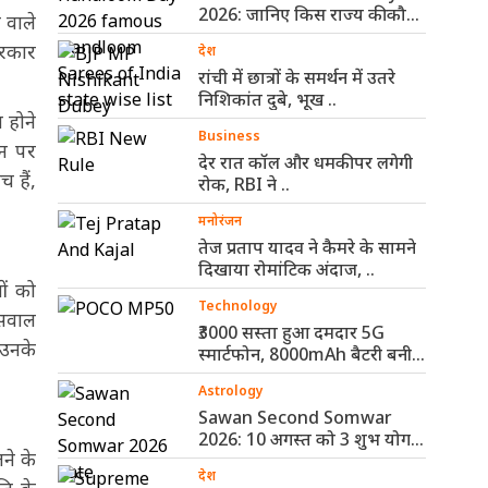
2026: जानिए किस राज्य की कौन-
 वाले
सी हैंडलूम ..
सरकार
देश
रांची में छात्रों के समर्थन में उतरे
निशिकांत दुबे, भूख ..
 होने
Business
ान पर
देर रात कॉल और धमकी पर लगेगी
 हैं,
रोक, RBI ने ..
मनोरंजन
तेज प्रताप यादव ने कैमरे के सामने
दिखाया रोमांटिक अंदाज, ..
ओं को
Technology
 सवाल
₹3000 सस्ता हुआ दमदार 5G
 उनके
स्मार्टफोन, 8000mAh बैटरी बनी
सबसे ..
Astrology
Sawan Second Somwar
2026: 10 अगस्त को 3 शुभ योग,
ने के
..
देश