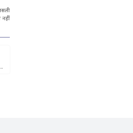
 असली
 नहीं