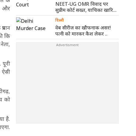
ति के
NEET-UG OMR विवाद पर
िक और
सुप्रीम कोर्ट सख्त, याचिका खारिज
कर ..
दिल्ली
्रधान
वेब सीरीज का खौफनाक असर!
पत्नी को मारकर कैश लेकर ..
की कि
नेता,
 पूरी
ा ऐसी
ीगढ़,
सच को
या है.
ाएगा.