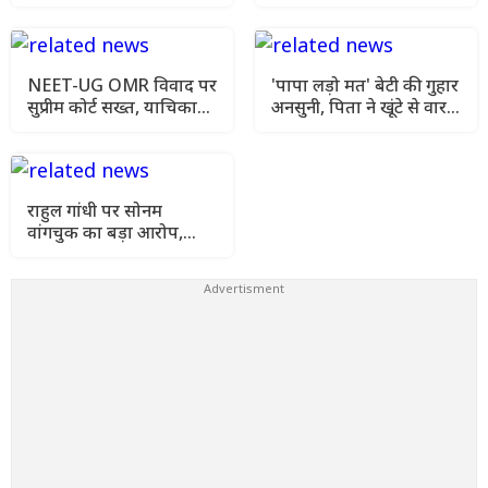
के बीच यूपी और बिहार में
हड़ताल की मांगी अनुमति
मौसम विभाग की चेतावनी
NEET-UG OMR विवाद पर
'पापा लड़ो मत' बेटी की गुहार
सुप्रीम कोर्ट सख्त, याचिका
अनसुनी, पिता ने खूंटे से वार
खारिज कर हाई कोर्ट जाने को
कर उतारा मौत के घाट
कहा
राहुल गांधी पर सोनम
वांगचुक का बड़ा आरोप,
कहा- मेरे अनशन को किया
गया नजरअंदाज