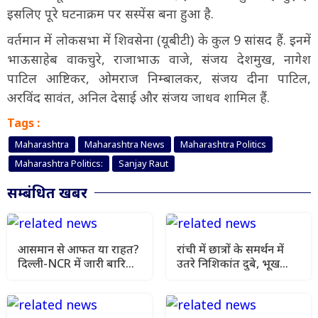
इसलिए पूरे घटनाक्रम पर सस्पेंस बना हुआ है.
वर्तमान में लोकसभा में शिवसेना (यूबीटी) के कुल 9 सांसद हैं. इनमें
भाऊसाहेब वाकचुरे, राजाभाऊ वाजे, संजय देशमुख, नागेश
पाटिल आष्टिकर, ओमराज निम्बालकर, संजय दीना पाटिल,
अरविंद सावंत, अनिल देसाई और संजय जाधव शामिल हैं.
Tags :
Maharashtra
Maharashtra News
Maharashtra Politics
Maharashtra Politics:
Sanjay Raut
सम्बंधित खबर
आसमान से आफत या राहत?
रांची में छात्रों के समर्थन में
दिल्ली-NCR में जारी बारिश
उतरे निशिकांत दुबे, भूख
के बीच यूपी और बिहार में
हड़ताल की मांगी अनुमति
मौसम विभाग की चेतावनी