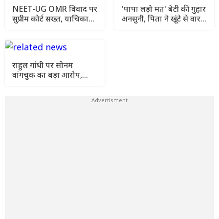
NEET-UG OMR विवाद पर
'पापा लड़ो मत' बेटी की गुहार
सुप्रीम कोर्ट सख्त, याचिका
अनसुनी, पिता ने खूंटे से वार
खारिज कर हाई कोर्ट जाने को
कर उतारा मौत के घाट
कहा
राहुल गांधी पर सोनम
वांगचुक का बड़ा आरोप,
कहा- मेरे अनशन को किया
गया नजरअंदाज