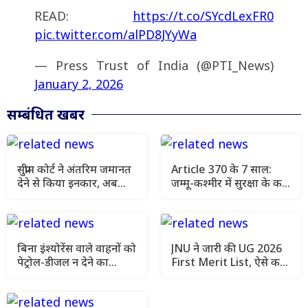
READ:
https://t.co/SYcdLexFR0
pic.twitter.com/alPD8JYyWa
— Press Trust of India (@PTI_News)
January 2, 2026
सम्बंधित खबर
सुप्रीम कोर्ट ने अंतरिम जमानत
Article 370 के 7 साल:
देने से किया इनकार, अब
जम्मू-कश्मीर में सुरक्षा के कड़े
AIIMS मेडिकल रिपोर्ट आने
इंतजाम, चप्पे-चप्पे पर
के बाद अगली सुनवाई में होगा
निगरानी
फैसला
बिना इंश्योरेंस वाले वाहनों को
JNU ने जारी की UG 2026
पेट्रोल-डीजल न देने का
First Merit List, ऐसे करें
सुझाव, सुप्रीम कोर्ट ने मांगा
सीट ब्लॉक और एडमिशन
एक्शन प्लान