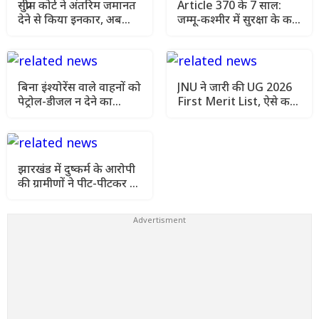
सुप्रीम कोर्ट ने अंतरिम जमानत
Article 370 के 7 साल:
देने से किया इनकार, अब
जम्मू-कश्मीर में सुरक्षा के कड़े
AIIMS मेडिकल रिपोर्ट आने
इंतजाम, चप्पे-चप्पे पर
के बाद अगली सुनवाई में होगा
निगरानी
फैसला
बिना इंश्योरेंस वाले वाहनों को
JNU ने जारी की UG 2026
पेट्रोल-डीजल न देने का
First Merit List, ऐसे करें
सुझाव, सुप्रीम कोर्ट ने मांगा
सीट ब्लॉक और एडमिशन
एक्शन प्लान
झारखंड में दुष्कर्म के आरोपी
की ग्रामीणों ने पीट-पीटकर की
हत्या, इलाके में तनाव