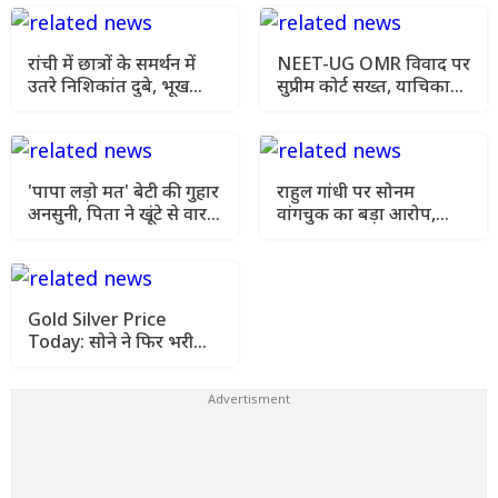
रांची में छात्रों के समर्थन में
NEET-UG OMR विवाद पर
उतरे निशिकांत दुबे, भूख
सुप्रीम कोर्ट सख्त, याचिका
हड़ताल की मांगी अनुमति
खारिज कर हाई कोर्ट जाने को
कहा
'पापा लड़ो मत' बेटी की गुहार
राहुल गांधी पर सोनम
अनसुनी, पिता ने खूंटे से वार
वांगचुक का बड़ा आरोप,
कर उतारा मौत के घाट
कहा- मेरे अनशन को किया
गया नजरअंदाज
Gold Silver Price
Today: सोने ने फिर भरी
उड़ान, चांदी भी हुई महंगी
जानिए आज के ताजा रेट