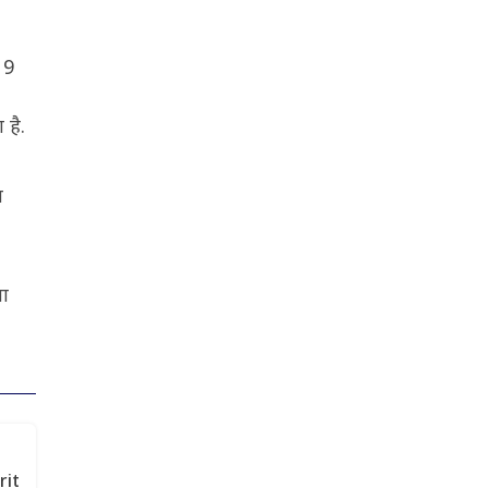
19
 है.
त
या
rit