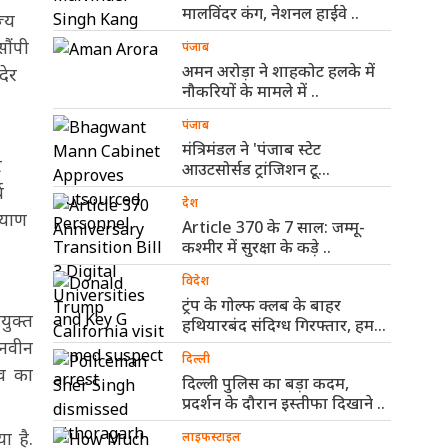
मालविंदर कंग, नेशनल हाईवे ..
ज्य
ौंपी
पंजाब
अमन अरोड़ा ने शाहकोट हलके में
देर
नौकरियों के मामले में ..
पंजाब
मंत्रिमंडल ने 'पंजाब स्टेट
र
आउटसोर्सड ट्रांजिशन टू
कॉन्ट्रैक्चुअल एंगेजमेंट
य
देश
विधेयक-2026' ..
्याण
Article 370 के 7 साल: जम्मू-
कश्मीर में सुरक्षा के कड़े ..
विदेश
ट्रंप के गोल्फ क्लब के बाहर
युक्त
हथियारबंद संदिग्ध गिरफ्तार, हमले
..
 नवीन
दिल्ली
िव का
दिल्ली पुलिस का बड़ा कदम,
प्रदर्शन के दौरान इस्तीफा दिखाने ..
ा है.
लाइफस्टाइल