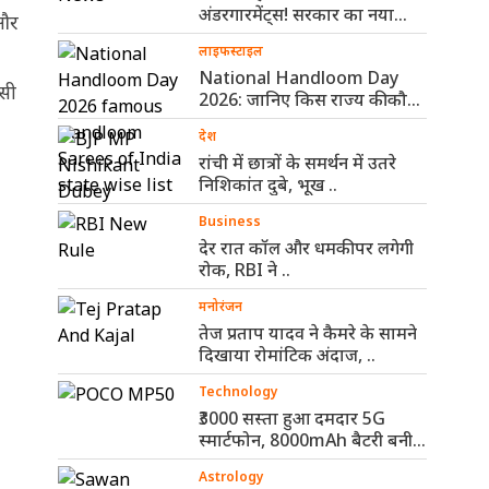
अंडरगारमेंट्स! सरकार का नया
 और
नियम ..
लाइफस्टाइल
National Handloom Day
इसी
2026: जानिए किस राज्य की कौन-
सी हैंडलूम ..
देश
रांची में छात्रों के समर्थन में उतरे
निशिकांत दुबे, भूख ..
Business
देर रात कॉल और धमकी पर लगेगी
रोक, RBI ने ..
मनोरंजन
तेज प्रताप यादव ने कैमरे के सामने
दिखाया रोमांटिक अंदाज, ..
Technology
₹3000 सस्ता हुआ दमदार 5G
स्मार्टफोन, 8000mAh बैटरी बनी
सबसे ..
Astrology