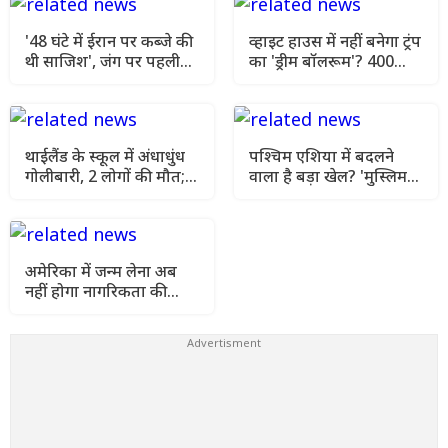
'48 घंटे में ईरान पर कब्जे की
व्हाइट हाउस में नहीं बनेगा ट्रंप
थी साजिश', जंग पर पहली
का 'ड्रीम बॉलरूम'? 400
बार खुलकर बोले राष्ट्रपति
मिलियन डॉलर की भव्य
पेजेशकियान
योजना पर अदालत का स्टे
थाईलैंड के स्कूल में अंधाधुंध
पश्चिम एशिया में बदलने
गोलीबारी, 2 लोगों की मौत;
वाला है बड़ा खेल? 'मुस्लिम
15 घायल होने से मची
NATO' में तुर्की की एंट्री से
अफरा-तफरी
बढ़ी हलचल
अमेरिका में जन्म लेना अब
नहीं होगा नागरिकता की
गारंटी! ट्रंप का सबसे बड़ा
फैसला